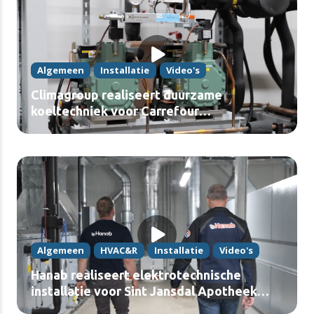
Algemeen
Installatie
Video's
Climagroup realiseert duurzame
koeltechniek voor Carrefour
Maasmechelen (video)
Algemeen
HVAC&R
Installatie
Video's
Hanab realiseert elektrotechnische
installatie voor Sint Jansdal Apotheek
(video)