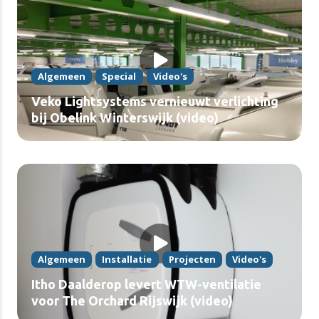
Algemeen
Special
Video's
Veko Lightsystems vernieuwt verlichting
bij Obelink Winterswijk (video)
Algemeen
Installatie
Projecten
Video's
Itho Daalderop levert WTW-ventilatie
voor The Orchard Rijswijk (video)