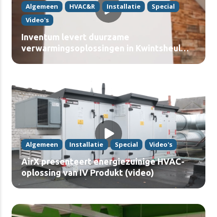
Algemeen
HVAC&R
Installatie
Special
Video's
Inventum levert duurzame
verwarmingsoplossingen in Kwintsheul
(video)
Algemeen
Installatie
Special
Video's
AirX presenteert energiezuinige HVAC-
oplossing van IV Produkt (video)