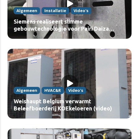
Algemeen
Installatie
Video's
Siemens realiseert slimme
gebouwtechnologie voor Pairi Daiza
(video)
Algemeen
HVAC&R
Video's
Weishaupt Belgium verwarmt
Beleefboerderij KOEkeloeren (video)