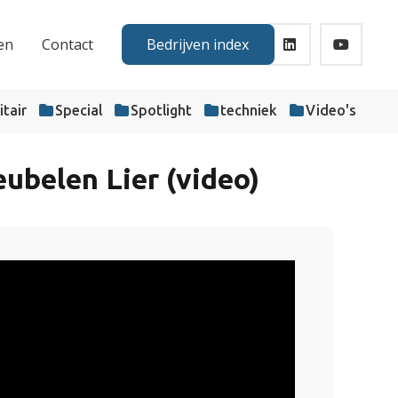
en
Contact
Bedrijven index
itair
Special
Spotlight
techniek
Video's
ubelen Lier (video)