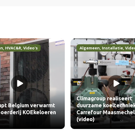
en
,
HVAC&R
,
Video's
Algemeen
,
Installatie
,
Vide
Climagroup realiseert
upt Belgium verwarmt
duurzame koeltechnie
oerderij KOEkeloeren
Carrefour Maasmeche
(video)