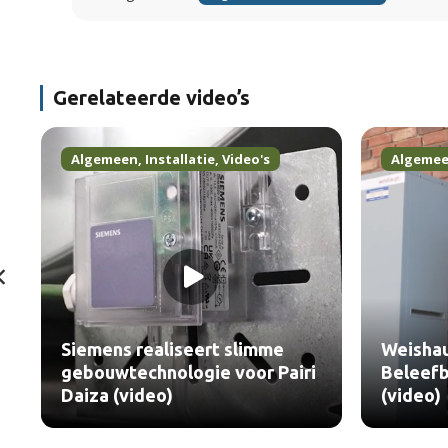
Gerelateerde video’s
Algemeen
,
Installatie
,
Video's
Algeme
Siemens realiseert slimme
Weisha
gebouwtechnologie voor Pairi
Beleefb
Daiza (video)
(video)