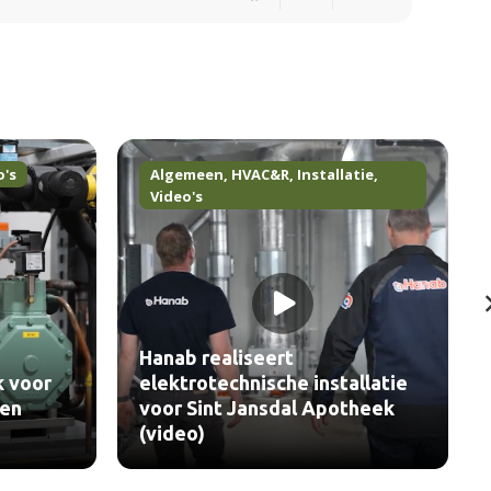
o's
Algemeen
,
HVAC&R
,
Installatie
,
Video's
Hanab realiseert
k voor
elektrotechnische installatie
len
voor Sint Jansdal Apotheek
(video)