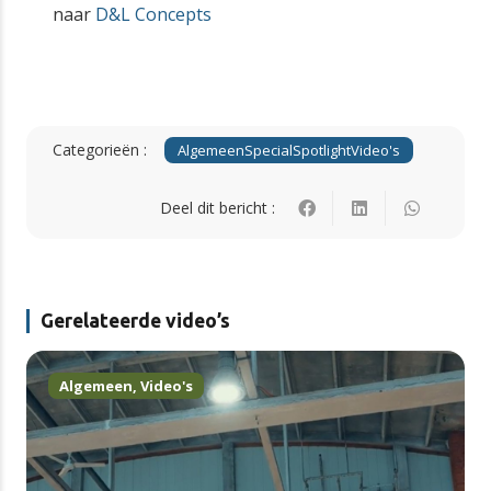
naar
D&L Concepts
Categorieën :
Algemeen
Special
Spotlight
Video's
Deel dit bericht :
Gerelateerde video’s
Algemeen
,
Video's