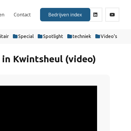
en
Contact
Bedrijven index
itair
Special
Spotlight
techniek
Video's
in Kwintsheul (video)