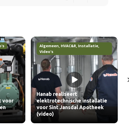
o's
Algemeen
,
HVAC&R
,
Installatie
,
Video's
Hanab realiseert
k voor
elektrotechnische installatie
len
voor Sint Jansdal Apotheek
(video)