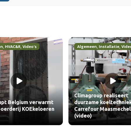
en
,
HVAC&R
,
Video's
Algemeen
,
Installatie
,
Vide
Climagroup realiseert
upt Belgium verwarmt
duurzame koeltechnie
oerderij KOEkeloeren
Carrefour Maasmeche
(video)