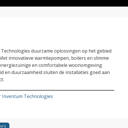
um Technologies duurzame oplossingen op het gebied
 Met innovatieve warmtepompen, boilers en slimme
 energiezuinige en comfortabele woonomgeving.
id en duurzaamheid sluiten de installaties goed aan
t.
r
Inventum Technologies
eo's