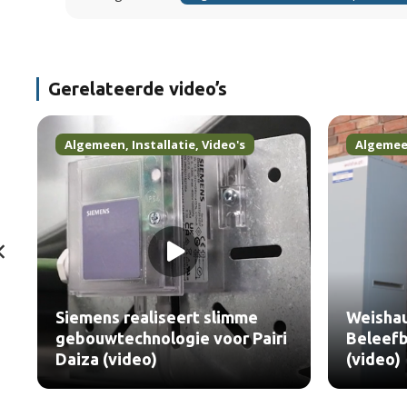
Gerelateerde video’s
Algemeen
,
Installatie
,
Video's
Algeme
Siemens realiseert slimme
Weisha
gebouwtechnologie voor Pairi
Beleefb
Daiza (video)
(video)