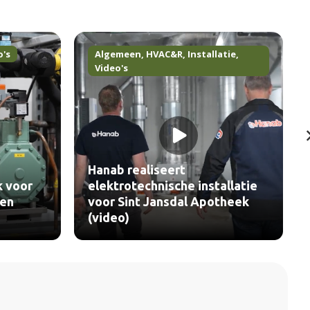
,
HVAC&R
,
Installatie
,
Algemeen
,
Installatie
,
Video's
liseert
chnische installatie
AirX toont impact van he
 Jansdal Apotheek
vervangen van verouder
luchtgroepen (video)