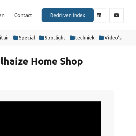
en
Contact
Bedrijven index
itair
Special
Spotlight
techniek
Video's
Delhaize Home Shop