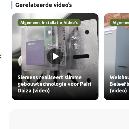
Gerelateerde video’s
e
,
Video's
Algemeen
,
HVAC&R
,
Video's
rt slimme
Weishaupt Belgium verwarmt
e voor Pairi
Beleefboerderij KOEkeloeren
(video)