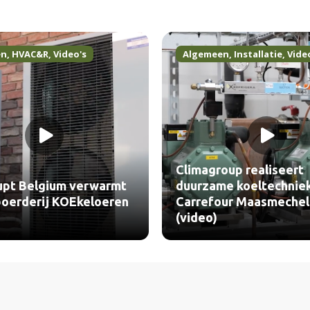
Algemeen
,
Installatie
,
Video's
Algemeen
Video's
Climagroup realiseert
Hanab rea
duurzame koeltechniek voor
elektrote
Carrefour Maasmechelen
voor Sint
(video)
(video)