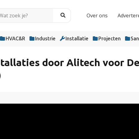
Over ons
Adverter
HVAC&R
Industrie
Installatie
Projecten
San
stallaties door Alitech voor 
)