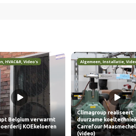
en
,
HVAC&R
,
Video's
Algemeen
,
Installatie
,
Vide
Climagroup realiseert
upt Belgium verwarmt
duurzame koeltechnie
oerderij KOEkeloeren
Carrefour Maasmeche
(video)