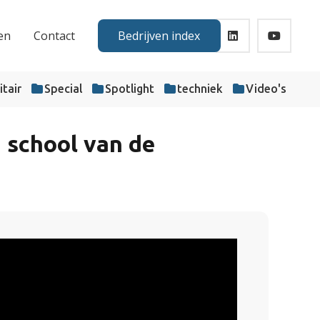
en
Contact
Bedrijven index
itair
Special
Spotlight
techniek
Video's
 school van de