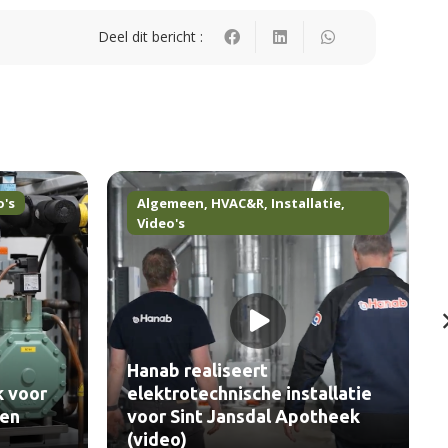
Deel dit bericht :
o's
Algemeen
,
HVAC&R
,
Installatie
,
Video's
Hanab realiseert
k voor
elektrotechnische installatie
len
voor Sint Jansdal Apotheek
(video)