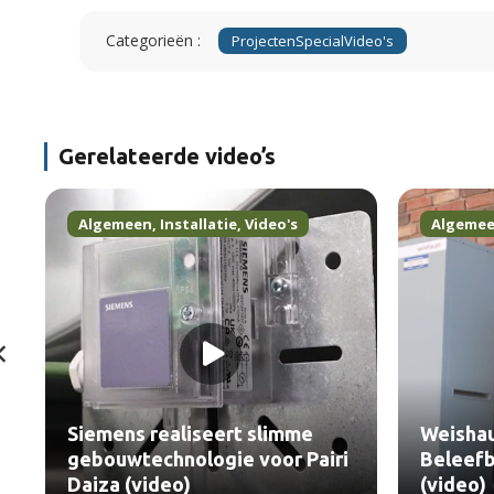
Categorieën :
Projecten
Special
Video's
Gerelateerde video’s
Algemeen
,
Installatie
,
Video's
Algeme
Siemens realiseert slimme
Weisha
gebouwtechnologie voor Pairi
Beleefb
Daiza (video)
(video)