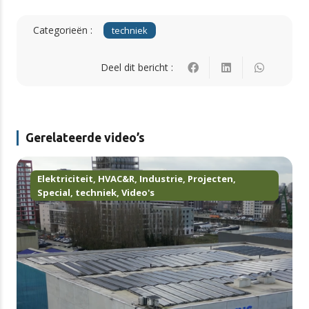
Categorieën :
techniek
Deel dit bericht :
Gerelateerde video’s
Elektriciteit
,
HVAC&R
,
Industrie
,
Projecten
,
Special
,
techniek
,
Video's