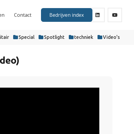
en
Contact
Bedrijven index
itair
Special
Spotlight
techniek
Video's
ideo)