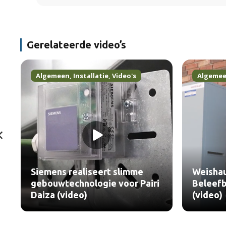
Gerelateerde video’s
Algemeen
,
Installatie
,
Video's
Algeme
Siemens realiseert slimme
Weisha
gebouwtechnologie voor Pairi
Beleefb
Daiza (video)
(video)