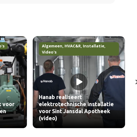
o's
Algemeen
,
HVAC&R
,
Installatie
,
Video's
Hanab realiseert
k voor
elektrotechnische installatie
len
voor Sint Jansdal Apotheek
(video)