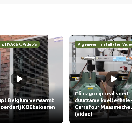
en
,
HVAC&R
,
Video's
Algemeen
,
Installatie
,
Vide
Climagroup realiseert
upt Belgium verwarmt
duurzame koeltechnie
oerderij KOEkeloeren
Carrefour Maasmeche
(video)