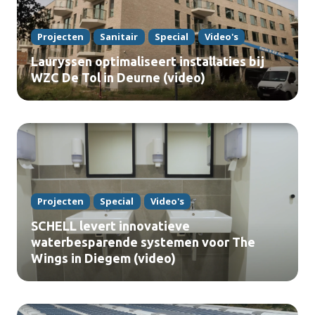
Projecten
Sanitair
Special
Video's
Lauryssen optimaliseert installaties bij
WZC De Tol in Deurne (video)
Projecten
Special
Video's
SCHELL levert innovatieve
waterbesparende systemen voor The
Wings in Diegem (video)