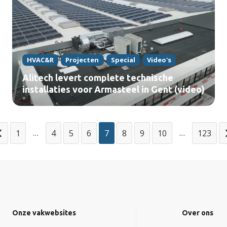
HVAC&R
Projecten
Special
Video's
Alitech levert complete technische
installaties voor Armasteel in Gent (video)
…
…
1
4
5
6
7
8
9
10
123
Onze vakwebsites
Over ons