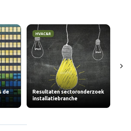
HVAC&R
te
s de
Resultaten sectoronderzoek
Ope
installatiebranche
geb