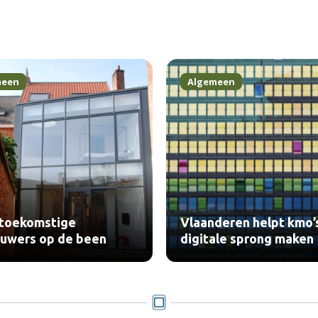
meen
Algemeen
 toekomstige
Vlaanderen helpt kmo’
uwers op de been
digitale sprong maken