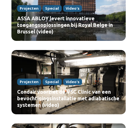
Projecten
Special
Video's
ASSA ABLOY levert innovatieve
toegangsoplossingen bij Royal Belge in
Brussel (video)
Projecten
Special
Video's
Condair voorziet de VSC Clinic van een
bevochtigingsinstallatie met adiabatische
systemen (video)