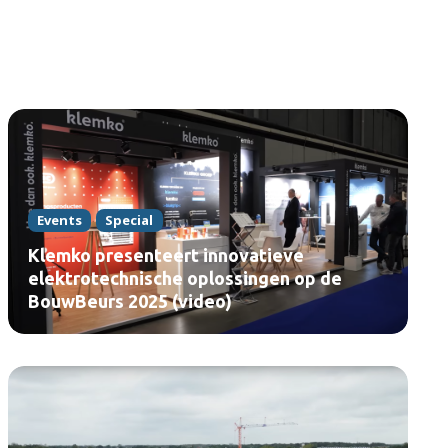
Events
Special
Klemko presenteert innovatieve
elektrotechnische oplossingen op de
BouwBeurs 2025 (video)