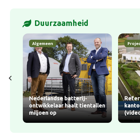
Duurzaamheid
Algemeen
Proje
Nederlandse batterij-
Refer
ontwikkelaar haalt tientallen
kanto
miljoen op
(vide