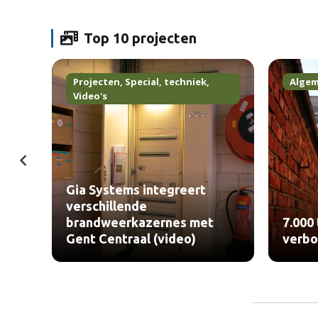
Top 10 projecten
Projecten
,
Special
,
techniek
,
Alge
Video's
d in
Gia Systems integreert
eel
verschillende
rict
brandweerkazernes met
7.000
Gent Centraal (video)
verbo