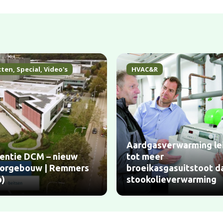
cten
,
Special
,
Video's
HVAC&R
Aardgasverwarming le
entie DCM – nieuw
tot meer
orgebouw | Remmers
broeikasgasuitstoot d
o)
stookolieverwarming