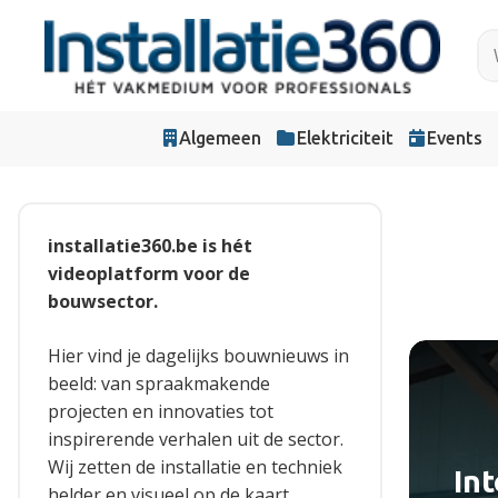
Algemeen
Elektriciteit
Events
installatie360.be is hét
videoplatform voor de
bouwsector.
Hier vind je dagelijks bouwnieuws in
beeld: van spraakmakende
projecten en innovaties tot
inspirerende verhalen uit de sector.
Si
Cl
Ha
We
Wij zetten de installatie en techniek
In
helder en visueel op de kaart.