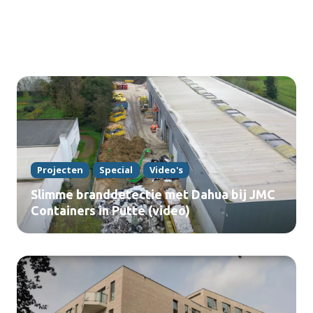
Projecten
Special
Video's
Slimme branddetectie met Dahua bij JMC
Containers in Putte (video)