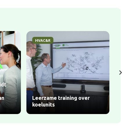
HVAC&R
Pro
idt
Sli
opl
an
Leerzame training over
bra
koelunits
War