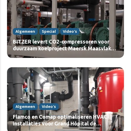
Algemeen
Special
Video's
BITZER levert CO2-compressoren voor
duurzaam koelproject Maersk Maasvlakte
(video)
Algemeen
Video's
Flamco en Comap optimaliseren HVAC-
installaties voor Grand Hôpital de
Charleroi (video)