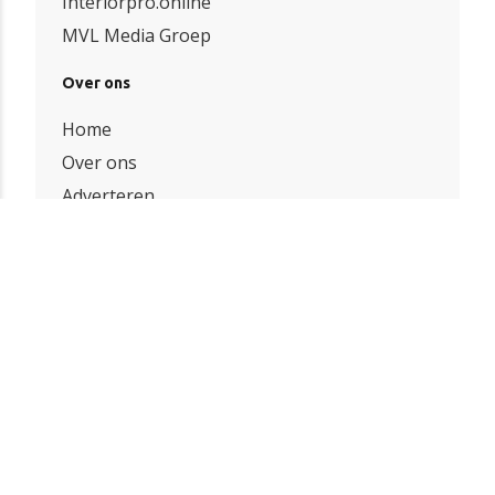
Interiorpro.online
MVL Media Groep
Over ons
Home
Over ons
Adverteren
Contact
Bedrijven index
Onze partners