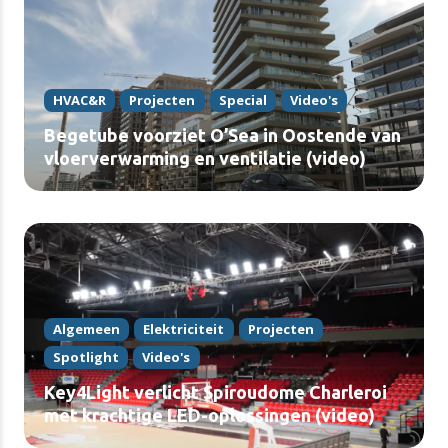
HVAC&R
Projecten
Special
Video's
Begetube voorziet O’Sea in Oostende van
vloerverwarming en ventilatie (video)
Algemeen
Elektriciteit
Projecten
Spotlight
Video's
Key4Light verlicht Spiroudome Charleroi
met krachtige LED-oplossingen (video)