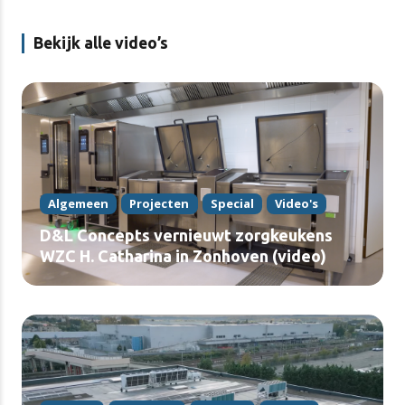
Bekijk alle video’s
Algemeen
Projecten
Special
Video's
D&L Concepts vernieuwt zorgkeukens
WZC H. Catharina in Zonhoven (video)