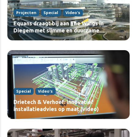
Projecten
Special
Video's
Equans draagt bij aan The Wings in
Diegem met slimme en duurzame
installaties (video)
Special
Video's
Drietech & Verhoef: Innovatief
installatieadvies op maat (video)