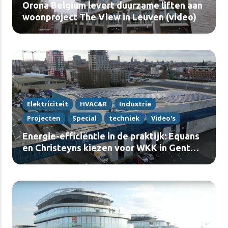
Orona Belgium levert duurzame liften aan
woonproject The View in Leuven (video)
Elektriciteit
HVAC&R
Industrie
Projecten
Special
techniek
Video's
Energie-efficiëntie in de praktijk: Equans
en Christeyns kiezen voor WKK in Gent
(video)