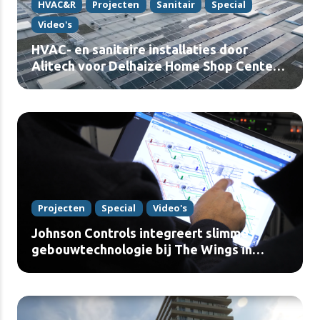
HVAC&R
Projecten
Sanitair
Special
Video's
HVAC- en sanitaire installaties door
Alitech voor Delhaize Home Shop Center
in Vorst (video)
Projecten
Special
Video's
Johnson Controls integreert slimme
gebouwtechnologie bij The Wings in
Diegem (video)