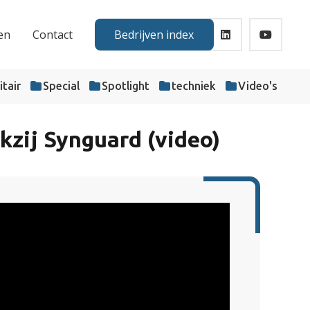
en
Contact
Bedrijven index
itair
Special
Spotlight
techniek
Video's
zij Synguard (video)