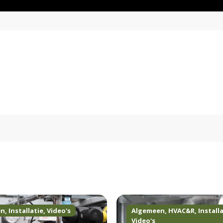
en
,
Installatie
,
Video's
Algemeen
,
HVAC&R
,
Install
Video's