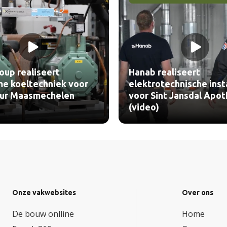
oup realiseert
Hanab realiseert
e koeltechniek voor
elektrotechnische inst
our Maasmechelen
voor Sint Jansdal Apo
(video)
Onze vakwebsites
Over ons
De bouw onlline
Home