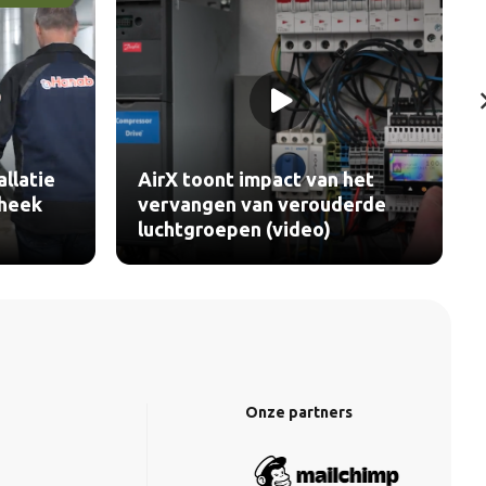
allatie
AirX toont impact van het
theek
vervangen van verouderde
luchtgroepen (video)
Onze partners