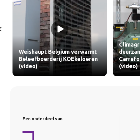
Climagr
Weishaupt Belgium verwarmt
duurzam
Beleefboerderij KOEkeloeren
Carref
(video)
(video)
Een onderdeel van