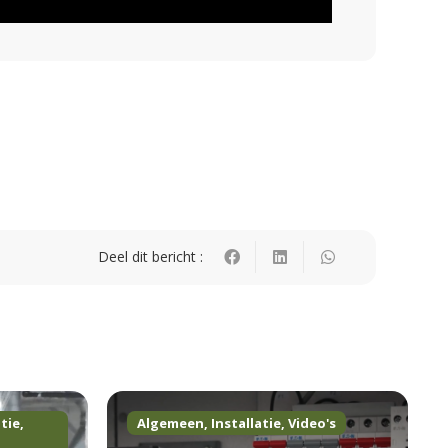
Deel dit bericht :
atie
,
Algemeen
,
Installatie
,
Video's