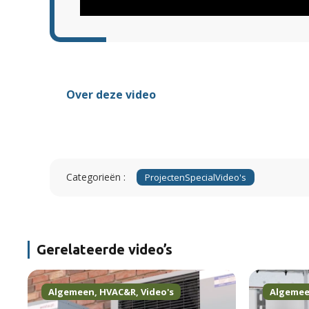
Over deze video
Categorieën :
Projecten
Special
Video's
Gerelateerde video’s
Algemeen
,
HVAC&R
,
Video's
Algeme